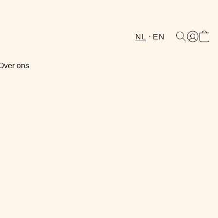
NL
EN
Over ons