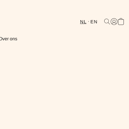
NL
EN
Over ons