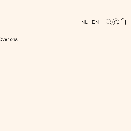
NL
EN
Over ons